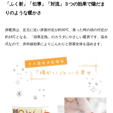
「ふく射」「伝導」「対流」３つの効果で陽だま
りのような暖かさ
床暖房は、足元に近い床面付近が約30℃、座った時の頭の付近が
約18℃となる、「頭寒足熱」のカラダにやさしい暖房です。温水
式なので、赤外線効果によりじんわりと部屋全体を温めます。